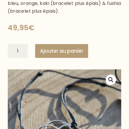
bleu, orange, kaki (bracelet plus épais) & fushia
(bracelet plus épais).
49,95
€
quantité
Ajouter au panier
de
Bracelet
Graine
de
vie
-
Gris
anthracite