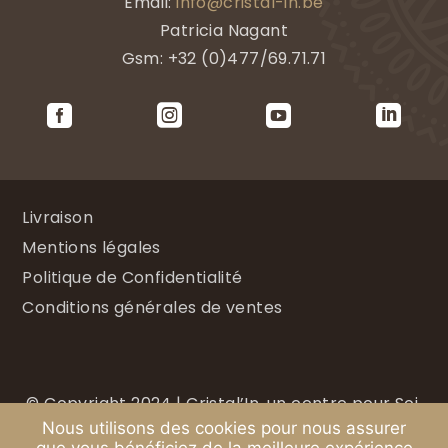
Email:
info@cristal-in.be
Patricia Nagant
Gsm: +32 (0)477/69.71.71




Livraison
Mentions légales
Politique de Confidentialité
Conditions générales de ventes
©
Copyright 2024 |
Cristal’In, un centre pour Soi.
Nous utilisons des cookies pour nous assurer
–
Designed & developed by
www.victoria-