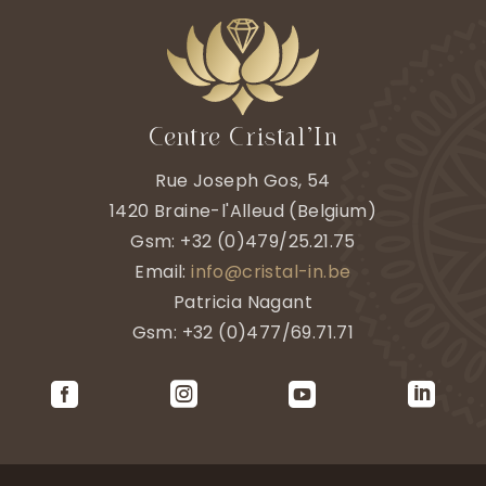
Centre Cristal’In
Rue Joseph Gos, 54
1420
Braine-l'Alleud
(
Belgium)
Gsm:
+32 (0)479/25.21.75
Email:
info@cristal-in.be
Patricia Nagant
Gsm: +32 (0)477/69.71.71



