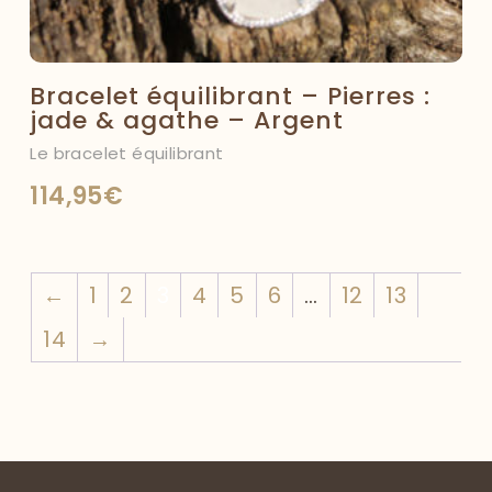
Bracelet équilibrant – Pierres :
jade & agathe – Argent
Le bracelet équilibrant
114,95
€
←
1
2
3
4
5
6
…
12
13
14
→