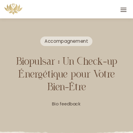
Accompagnement
Biopulsar : Un Check-up
Énergétique pour Votre
Bien-Être
Bio feedback